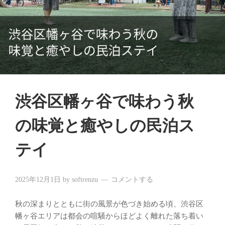
渋谷区幡ヶ谷で味わう秋
の味覚と癒やしの民泊ス
テイ
2025年12月1日
by
softrenzu
コメントする
秋の深まりとともに街の風景が色づき始める頃、渋谷区
幡ヶ谷エリアは都会の喧騒からほどよく離れた落ち着い