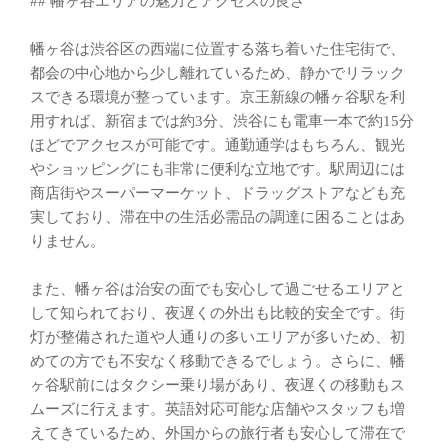
## 幡ヶ谷エリアの魅力とアクセスの良さ
幡ヶ谷は渋谷区の西端に位置する落ち着いた住宅街で、
都会の中心地から少し離れているため、静かでリラック
スできる環境が整っています。京王新線の幡ヶ谷駅を利
用すれば、新宿までは約3分、渋谷にも電車一本で約15分
ほどでアクセスが可能です。通勤通学はもちろん、観光
やショッピングにも非常に便利な立地です。駅周辺には
商店街やスーパーマーケット、ドラッグストアなども充
実しており、滞在中の生活必需品の調達に困ることはあ
りません。
また、幡ヶ谷は治安の面でも安心して過ごせるエリアと
して知られており、夜遅くの外出も比較的安全です。街
灯が整備された道や人通りの多いエリアが多いため、初
めての方でも不安なく移動できるでしょう。さらに、幡
ヶ谷駅前にはタクシー乗り場があり、夜遅くの移動もス
ムーズに行えます。英語対応可能な店舗やスタッフも増
えてきているため、外国からの旅行者も安心して滞在で