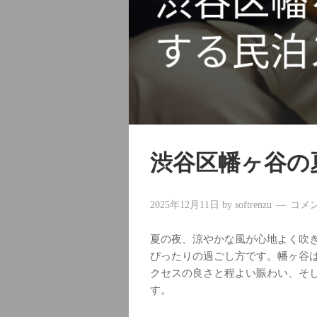
渋谷区幡ヶ谷の
2025年12月11日
by
softrenzu
コメ
夏の夜、涼やかな風が心地よく吹
ぴったりの過ごし方です。幡ヶ谷
クセスの良さと程よい賑わい、そ
す。