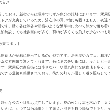
の良さ
展しており、新宿からは電車でわずか数分の距離にあります。駅周
ストアが充実しているため、滞在中の買い物にも困りません。夜遅
利です。幡ヶ谷は渋谷や新宿のような繁華街に比べて静かで落ち着
民泊施設までも徒歩圏内が多く、荷物が多くても負担が少ないのも
の散策スポット
る飲食店が多彩に揃っているのが魅力です。居酒屋やカフェ、和洋
ームな雰囲気で迎えてくれます。特に夏の暑い夜には、冷たいビー
です。駅周辺の商店街には小さなバーや隠れ家的な飲食店も多く、
策できる道路も整備されており、街灯の灯りが優しく道を照らして
夜
は静かな公園や緑地も点在しています。夏の夜には涼を求めて、近
といえば、かつては宿場町として栄えた歴史を持つ場所でもあり、