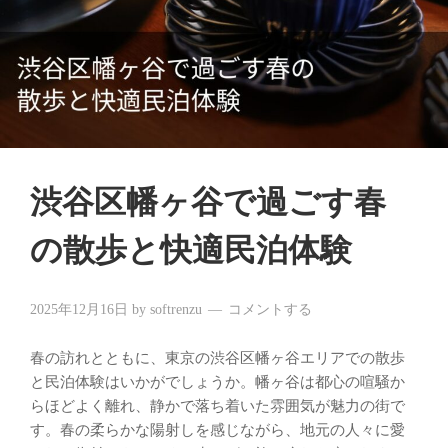
渋谷区幡ヶ谷で過ごす春
の散歩と快適民泊体験
2025年12月16日
by
softrenzu
コメントする
春の訪れとともに、東京の渋谷区幡ヶ谷エリアでの散歩
と民泊体験はいかがでしょうか。幡ヶ谷は都心の喧騒か
らほどよく離れ、静かで落ち着いた雰囲気が魅力の街で
す。春の柔らかな陽射しを感じながら、地元の人々に愛