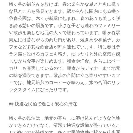
幡ヶ谷の街並みを歩けば、春の柔らかな風とともに様々
な見どころを発見できます。駅から徒歩圏内にある幡ヶ
谷森公園は、木々が新緑に包まれ、春の花々も美しく咲
き誇る憩いの場所です。小さな子ども連れのファミリー
や散歩を楽しむ地元の人々で賑わっています。幡ヶ谷駅
周辺には昔ながらの商店街があり、焼き鳥や和菓子、カ
フェなど多彩な飲食店が軒を連ねています。特に春はテ
ラス席を設けるカフェも増え、ゆったりと外の空気を感
じながら食事が楽しめます。和食や洋食、さらにはベー
カリーも充実しているので、朝食からディナーまで地元
の味を満喫できます。散歩の合間に立ち寄りやすいカフ
ェでは、地元焙煎のコーヒーが味わえ、旅の合間のリラ
ックスタイムにぴったりです。
## 快適な民泊で過ごす安心の滞在
幡ヶ谷の民泊は、地元の暮らしに溶け込んだような体験
ができるだけでなく、清潔で快適な設備が整っているこ
とが多いのが特徴です。多くの民泊物件は駅から徒歩圏