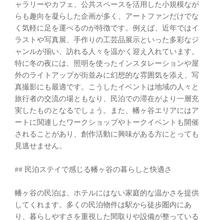
ャラリーやカフェ、公共スペースを活用した小規模なが
らも趣向を凝らした企画が多く、アートファンだけでな
く気軽に足を運べるのが特徴です。例えば、近年ではイ
ラストや写真展、手作りの工芸品展示といった多彩なジ
ャンルが揃い、訪れる人々を温かく迎え入れています。
特に冬の夜には、照明を使ったインスタレーションや屋
外のライトアップが街並みに幻想的な雰囲気を添え、写
真撮影にも最適です。こうしたイベントは地域の人々と
旅行者の交流の場ともなり、民泊での滞在がより一層充
実したものとなるでしょう。また、幡ヶ谷エリアにはア
ートに関連したワークショップやトークイベントも開催
されることがあり、創作活動に興味がある方にとっても
見逃せません。
## 民泊ステイで感じる幡ヶ谷の暮らしと快適さ
幡ヶ谷の民泊は、ホテルにはない家庭的な温かさを提供
してくれます。多くの民泊物件は駅から徒歩圏内にあ
り、暮らしやすさを重視した間取りや設備が整っている