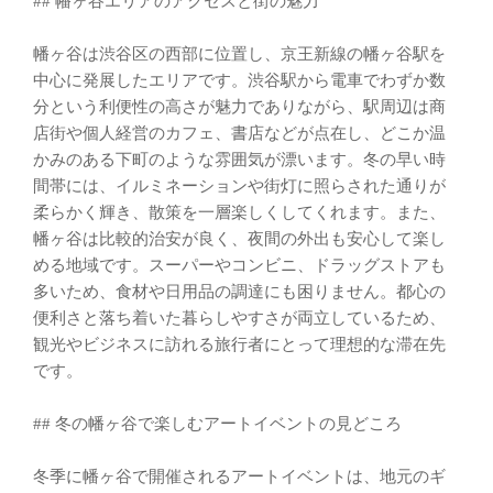
## 幡ヶ谷エリアのアクセスと街の魅力
幡ヶ谷は渋谷区の西部に位置し、京王新線の幡ヶ谷駅を
中心に発展したエリアです。渋谷駅から電車でわずか数
分という利便性の高さが魅力でありながら、駅周辺は商
店街や個人経営のカフェ、書店などが点在し、どこか温
かみのある下町のような雰囲気が漂います。冬の早い時
間帯には、イルミネーションや街灯に照らされた通りが
柔らかく輝き、散策を一層楽しくしてくれます。また、
幡ヶ谷は比較的治安が良く、夜間の外出も安心して楽し
める地域です。スーパーやコンビニ、ドラッグストアも
多いため、食材や日用品の調達にも困りません。都心の
便利さと落ち着いた暮らしやすさが両立しているため、
観光やビジネスに訪れる旅行者にとって理想的な滞在先
です。
## 冬の幡ヶ谷で楽しむアートイベントの見どころ
冬季に幡ヶ谷で開催されるアートイベントは、地元のギ