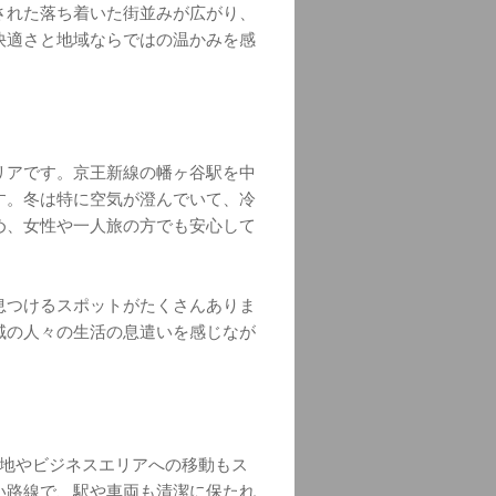
された落ち着いた街並みが広がり、
快適さと地域ならではの温かみを感
リアです。京王新線の幡ヶ谷駅を中
す。冬は特に空気が澄んでいて、冷
め、女性や一人旅の方でも安心して
息つけるスポットがたくさんありま
域の人々の生活の息遣いを感じなが
光地やビジネスエリアへの移動もス
い路線で、駅や車両も清潔に保たれ