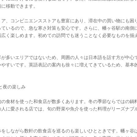
適に移動できます。
トア、コンビニエンスストアも豊富にあり、滞在中の買い物にも困
っているので、急な寒さ対策も安心です。さらに、幡ヶ谷駅の南側
幅広く楽しめます。初めての訪問でも迷うことなく必要なものを揃
客が多いエリアではないため、周囲の人々は日本語を話す方が中心
いやすいです。英語表記の案内も徐々に増えてきているため、基本
覚と夜の楽しみ
旬の食材を使った和食店が数多くあります。冬の季節ならではの鍋
の人に愛される店では、旬の野菜や魚介を使った料理がリーズナブ
。
歩をしながら数軒の飲食店を巡るのも楽しいひとときです。幡ヶ谷