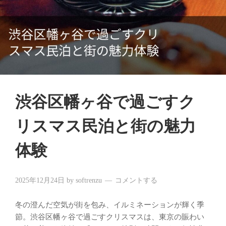
渋谷区幡ヶ谷で過ごすク
リスマス民泊と街の魅力
体験
2025年12月24日
by
softrenzu
コメントする
冬の澄んだ空気が街を包み、イルミネーションが輝く季
節。渋谷区幡ヶ谷で過ごすクリスマスは、東京の賑わい