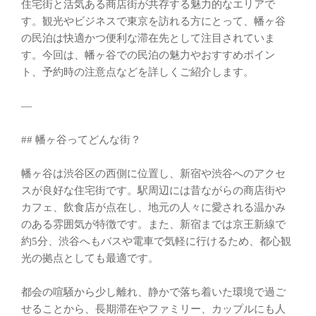
住宅街と活気ある商店街が共存する魅力的なエリアで
す。観光やビジネスで東京を訪れる方にとって、幡ヶ谷
の民泊は快適かつ便利な滞在先として注目されていま
す。今回は、幡ヶ谷での民泊の魅力やおすすめポイン
ト、予約時の注意点などを詳しくご紹介します。
—
## 幡ヶ谷ってどんな街？
幡ヶ谷は渋谷区の西側に位置し、新宿や渋谷へのアクセ
スが良好な住宅街です。駅周辺には昔ながらの商店街や
カフェ、飲食店が点在し、地元の人々に愛される温かみ
のある雰囲気が特徴です。また、新宿までは京王新線で
約5分、渋谷へもバスや電車で気軽に行けるため、都心観
光の拠点としても最適です。
都会の喧騒から少し離れ、静かで落ち着いた環境で過ご
せることから、長期滞在やファミリー、カップルにも人